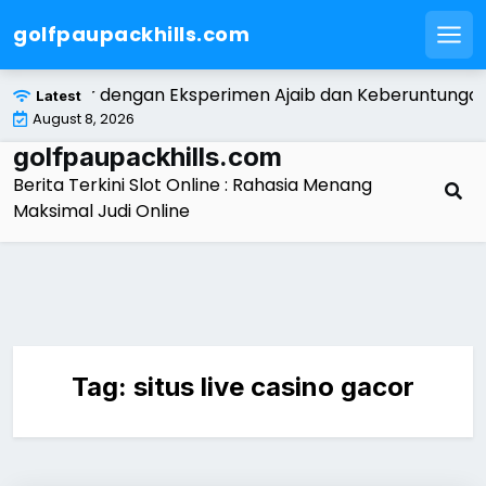
golfpaupackhills.com
Men
Skip
torium Sihir dengan Eksperimen Ajaib dan Keberuntungan
Latest
to
August 8, 2026
content
golfpaupackhills.com
Berita Terkini Slot Online : Rahasia Menang
Maksimal Judi Online
Tag:
situs live casino gacor