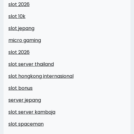
slot 2026
slot 10k
slot jepang
micro gaming
slot 2026
slot server thailand
slot hongkong internasional
slot bonus
server jepang
slot server kamboja
slot spaceman