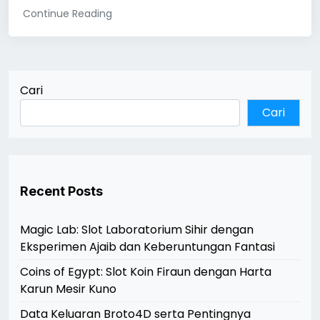
Continue Reading
Cari
Cari
Recent Posts
Magic Lab: Slot Laboratorium Sihir dengan
Eksperimen Ajaib dan Keberuntungan Fantasi
Coins of Egypt: Slot Koin Firaun dengan Harta
Karun Mesir Kuno
Data Keluaran Broto4D serta Pentingnya